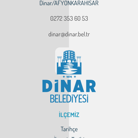
Dinar/AFYONKARAHİSAR
0272 353 60 53
dinar@dinar.bel.tr
İLÇEMİZ
Tarihçe