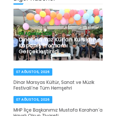
08 Ağustos 2026
Dinar´da Yaz Kur´an Kursları
Kapanış Programı
Gerçekleştirildi
07 AĞUSTOS, 2026
Dinar Marsyas Kültür, Sanat ve Müzik
Festivali´ne Tüm Hemşehri
07 AĞUSTOS, 2026
MHP İlçe Başkanımız Mustafa Karahan´a
Hayırlı Olsun Ziyareti