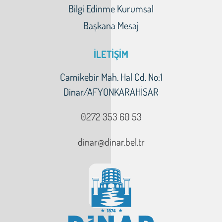
Bilgi Edinme Kurumsal
Başkana Mesaj
İLETİŞİM
Camikebir Mah. Hal Cd. No:1
Dinar/AFYONKARAHİSAR
0272 353 60 53
dinar@dinar.bel.tr