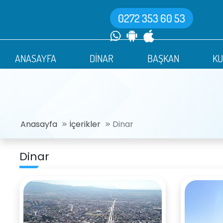
0272 353 60 53
ANASAYFA
DİNAR
BAŞKAN
K
Anasayfa
İçerikler
Dinar
Dinar