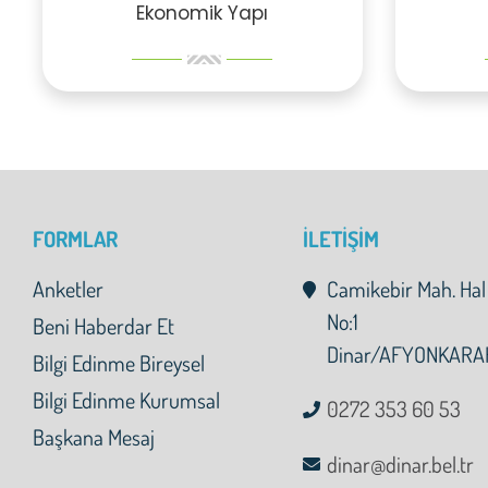
Ekonomik Yapı
FORMLAR
İLETİŞİM
Anketler
Camikebir Mah. Hal
No:1
Beni Haberdar Et
Dinar/AFYONKARA
Bilgi Edinme Bireysel
Bilgi Edinme Kurumsal
0272 353 60 53
Başkana Mesaj
dinar@dinar.bel.tr