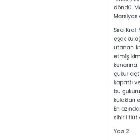
döndü. Ma
Marsiyas 
Sıra Kral
eşek kula
utanan kr
etmiş ki
kenarına 
çukur açtı
kapattı v
bu çukurun
kulakları 
En azında
sihirli flü
Yazı 2