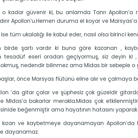
 o kadar güvenir ki, bu anlamda Tanrı Apollon’a ra
zdırır Apollon’u.Hemen duruma el koyar ve Marsyas’a h
se tüm ukalalığı ile kabul eder, nasıl olsa birinci kend
n birde şartı vardır ki buna göre kazanan , kayb
n tesadüf eseri oradan geçiyormuş, siz deyin ki ,
okmuş, nedendir bilinmez ama Midas bir sebeple o
aşlar, önce Marsyas flütünü eline alır ve çalmaya 
llon ‘da gitar çalar ve şüphesiz çok güzeldir gita
 de Midas’a bakarlar merakla.Midas çok etkilenmişt
kisinide beğenmiştir ama hayatının hatasını yaparak 
 kızan ve kaybetmeye dayanamayan Apollon’da Mida
e dayanamaz.