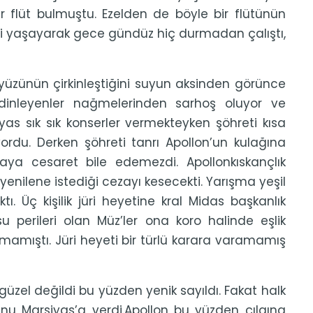
ir flüt bulmuştu. Ezelden de böyle bir flütünün
ini yaşayarak gece gündüz hiç durmadan çalıştı,
 yüzünün çirkinleştiğini suyun aksinden görünce
ı dinleyenler nağmelerinden sarhoş oluyor ve
as sık sık konserler vermekteyken şöhreti kısa
ordu. Derken şöhreti tanrı Apollon’un kulağına
aya cesaret bile edemezdi. Apollonkıskançlık
yenilene istediği cezayı kesecekti. Yarışma yeşil
. Üç kişilik jüri heyetine kral Midas başkanlık
su perileri olan Müz’ler ona koro halinde eşlik
amıştı. Jüri heyeti bir türlü karara varamamış
 güzel değildi bu yüzden yenik sayıldı. Fakat halk
unu Marsiyas’a verdi.Apollon bu yüzden çılgına