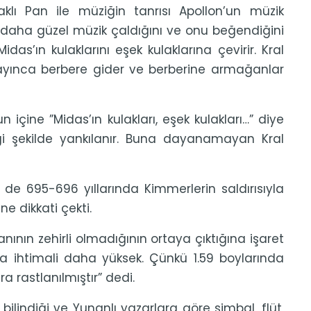
ayaklı Pan ile müziğin tanrısı Apollon’un müzik
daha güzel müzik çaldığını ve onu beğendiğini
das’ın kulaklarını eşek kulaklarına çevirir. Kral
zayınca berbere gider ve berberine armağanlar
çine ”Midas’ın kulakları, eşek kulakları…” diye
eceği şekilde yankılanır. Buna dayanamayan Kral
 de 695-696 yıllarında Kimmerlerin saldırısıyla
ne dikkati çekti.
nın zehirli olmadığının ortaya çıktığına işaret
ma ihtimali daha yüksek. Çünkü 1.59 boylarında
a rastlanılmıştır” dedi.
bilindiği ve Yunanlı yazarlara göre simbal, flüt,