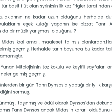
tür basit flüt olan syrinksin ilk kez Frigler tarafından ça
 kulaklarının ne kadar uzun olduğunu herhalde du
kulaklarını eşek kulağı yapanın ise bizzat Tanrı
n da bir müzik yarışması olduğunu ?
Midas kral ama , maalesef talihsiz olanlardan.Hay
 gelmiş geçmiş. Herhalde tarih boyunca bu kadar tal
amamıştır.
z Yunan Mitolojisinin toz kokulu ve keyifli sayfaları
neler gelmiş geçmiş.
lerden bir gün Tanrı Dynsos’a yaptığı bir iyilik karş
ediğini sormuş.
nmüş , taşınmış ve ödül olarak Dynsos’dan dokundu
amış Tanrı Dynsos ancak Midas’ın kararlı olduğunu g