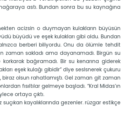
i mağaraya astı. Bundan sonra bu su kaynağına
lemekten acizsin o duymayan kulakların büyüsün
büyüdü büyüdü ve eşek kulakları gibi oldu. Bundan
alnızca berberi biliyordu. Onu da ölümle tehdit
uzun zaman sakladı ama dayanamadı. Birgün su
 korkarak bağıramadı. Bir su kenarına giderek
akları eşek kulağı gibidir” diye seslsnerek çukuru
, biraz olsun rahatlamıştı. Gel zaman git zaman
lardan fısıltılar gelmeye başladı. “Kral Midas’ın
ylece ortaya çıktı.
z suçıkan kayalıklarında gezenler. rüzgar estikçe