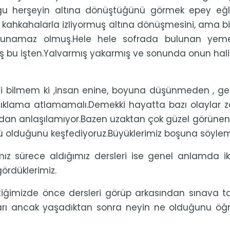
u herşeyin altına dönüştüğünü görmek epey eğle
 kahkahalarla izliyormuş altına dönüşmesini, ama bir
unamaz olmuş.Hele hele sofrada bulunan yemekl
ş bu işten.Yalvarmış yakarmış ve sonunda onun hal
i bilmem ki ,insan enine, boyuna düşünmeden , ge
balıklama atlamamalı.Demekki hayatta bazı olayl
n anlaşılamıyor.Bazen uzaktan çok güzel görünen 
ü olduğunu keşfediyoruz.Büyüklerimiz boşuna söyleme
ız sürece aldığımız dersleri ise genel anlamda ik
ördüklerimiz.
tiğimizde önce dersleri görüp arkasından sınava ta
ları ancak yaşadıktan sonra neyin ne olduğunu öğ