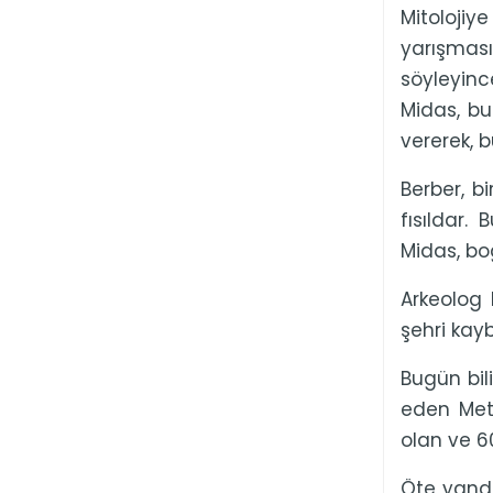
Mitolojiy
yarışması
söyleyince
Midas, bu
vererek, b
Berber, b
fısıldar.
Midas, boğ
Arkeolog 
şehri kayb
Bugün bil
eden Meti
olan ve 60
Öte yanda