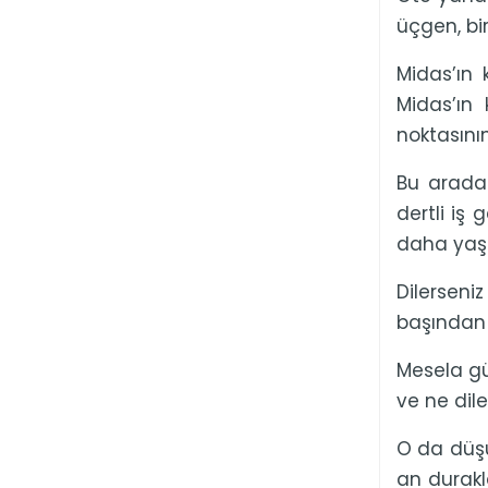
üçgen, bir 
Midas’ın
Midas’ın 
noktasını
Bu arada 
dertli iş
daha yaş
Dilerseni
başından 
Mesela gün
ve ne dil
O da düşü
an durakl