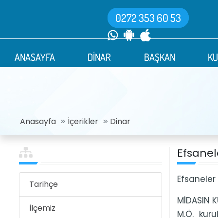
0272 353 60 53
0272 353 60 53
ANASAYFA
ANASAYFA
DİNAR
DİNAR
BAŞKAN
BAŞKAN
K
K
Anasayfa
İçerikler
Dinar
Efsanel
Efsaneler
Tarihçe
MİDASIN K
İlçemiz
M.Ö. kuru