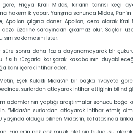
e göre, Frigya Kralı Midas, kırların tanrısı keçi 
na hakemlik yapar. Yarışma sonunda Midas, Pan’ın 
, Apollon çılgına döner. Apollon, ceza olarak Kral Mi
 ceza üzerine sarayından çıkamaz olur. Saçları u
u sırrı saklamasını ister.
ir süre sonra daha fazla dayanamayarak bir çukurun i
 Bu fısıltı rüzgarla karışarak kasabalının duyabil
a kanı içerek intihar eder.
Metin, Eşek Kulaklı Midas’ın bir başka rivayete göre
edince, surlardan atlayarak intihar ettiğinin bilindiği
im adamlarının yaptığı araştırmalar sonucu boğa kanı
n, ”Midas’ın surlardan atlayarak intihar etmiş ol
 yaşında öldüğü bilinen Midas’ın, kafatasında kırıklar
n, Frigler’in pek çok müzik aletinin bulucusu olarak 