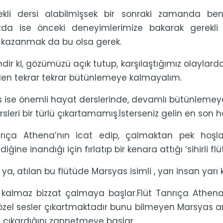
ekli dersi alabilmişsek bir sonraki zamanda b
ızda ise önceki deneyimlerimize bakarak gerekli
 kazanmak da bu olsa gerek.
ir ki, gözümüzü açık tutup, karşılaştığımız olaylarda
den tekrar tekrar bütünlemeye kalmayalım.
s ise önemli hayat derslerinde, devamlı bütünleme
ersleri bir türlü çıkartamamış.İsterseniz gelin en son
rıça Athena’nın icat edip, çalmaktan pek hoş
rdiğine inandığı için fırlatıp bir kenara attığı ‘sihirli flü
ya, atılan bu flütüde Marsyas isimli , yarı insan yarı k
kalmaz bizzat çalmaya başlar.Flüt Tanrıça Athena t
özel sesler çıkartmaktadır bunu bilmeyen Marsyas a
n çıkardığını zannetmeye başlar.