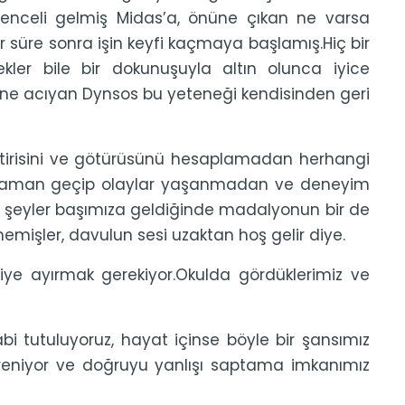
nceli gelmiş Midas’a, önüne çıkan ne varsa
 süre sonra işin keyfi kaçmaya başlamış.Hiç bir
er bile bir dokunuşuyla altın olunca iyice
ine acıyan Dynsos bu yeteneği kendisinden geri
tirisini ve götürüsünü hesaplamadan herhangi
ar zaman geçip olaylar yaşanmadan ve deneyim
şeyler başımıza geldiğinde madalyonun bir de
mişler, davulun sesi uzaktan hoş gelir diye.
iye ayırmak gerekiyor.Okulda gördüklerimiz ve
bi tutuluyoruz, hayat içinse böyle bir şansımız
reniyor ve doğruyu yanlışı saptama imkanımız