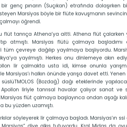
 bir genç pınarın (Suçıkan) etrafında dolaşırken b
isteyen Marsiyas böyle bir flüte kavuşmanın sevinc
çalmayı öğrendi.
u flüt tanrıça Athena’ya aitti. Athena flüt çalarken
rlatıp atmıştı. Marsiyas flütü çalmaya başladım
 tüm çevreye dağılıp yayılmaya başlıyordu. Marsiy
ikya’ya yayılmıştı. Herkes onu dinlemeye akın ediy
ollon lir çalmakta usta idi, kimse onunla yarışm
le Marsiyas’ı halkın önünde yarışa davet etti. Yenen 
a süslüTMOLOS (Bozdağ) dağı eteklerinde yapılacaktı
 Apollon liriyle tanrısal havalar çalıyor sanat ve 
 Marsiyas flüt çalmaya başlayınca ondan aşağı kalm
a bu yüzden uzamıştı.
kılar söyleyerek lir çalmaya başladı. Marsiyas’ın ssi
 Marsiyas” diye alkış tutuyordu. Kral Midas da oy