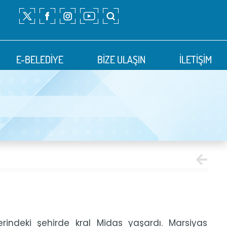
E-BELEDİYE
E-BELEDİYE
BİZE ULAŞIN
BİZE ULAŞIN
İLETİŞİM
İLETİŞİM
erindeki şehirde kral Midas yaşardı. Marsiyas