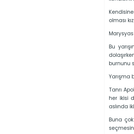
Kendisine
olması kı
Marysyas i
Bu yarışı
dolaşırke
burnunu s
Yarışma b
Tanrı Apo
her ikisi
aslında i
Buna çok
seçmesin