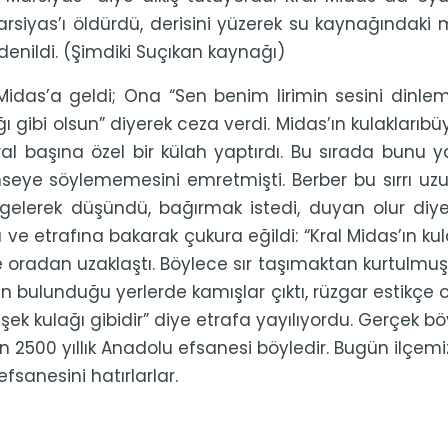
rsiyas’ı öldürdü, derisini yüzerek su kaynağındak
denildi. (Şimdiki Suçıkan kaynağı)
 Midas’a geldi; Ona “Sen benim lirimin sesini din
ğı gibi olsun” diyerek ceza verdi. Midas’ın kulakları
al başına özel bir külah yaptırdı. Bu sırada bunu y
mseye söylememesini emretmişti. Berber bu sırrı 
gelerek düşündü, bağırmak istedi, duyan olur diye
 ve etrafına bakarak çukura eğildi: “Kral Midas’ın kul
e oradan uzaklaştı. Böylece sır taşımaktan kurtulmuş
 bulunduğu yerlerde kamışlar çıktı, rüzgar estikçe on
eşek kulağı gibidir” diye etrafa yayılıyordu. Gerçek bö
n 2500 yıllık Anadolu efsanesi böyledir. Bugün ilçemi
t efsanesini hatırlarlar.