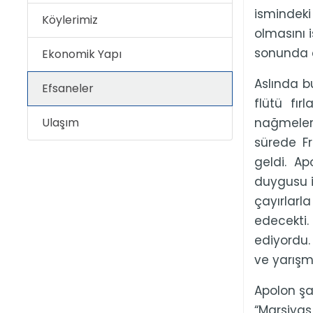
ismindeki
Köylerimiz
olmasını 
sonunda 
Ekonomik Yapı
Aslında b
Efsaneler
flütü fı
Ulaşım
nağmeleri
sürede Fr
geldi. Ap
duygusu i
çayırlarl
edecekti.
ediyordu.
ve yarışm
Apolon şar
“Marsiyas