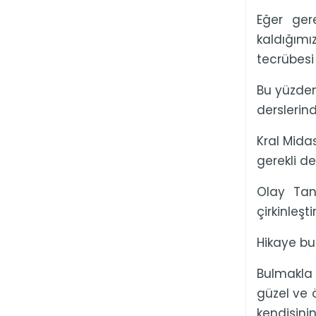
Eğer ger
kaldığım
tecrübesi
Bu yüzdend
derslerin
Kral Mida
gerekli d
Olay Tan
çirkinleşti
Hikaye bu 
Bulmakla 
güzel ve 
kendisini