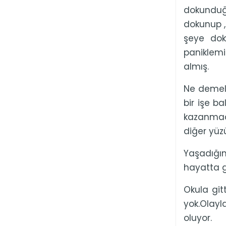
dokunduğ
dokunup ,
şeye dok
paniklemi
almış.
Ne demel
bir işe 
kazanmada
diğer yüz
Yaşadığım
hayatta g
Okula git
yok.Olay
oluyor.