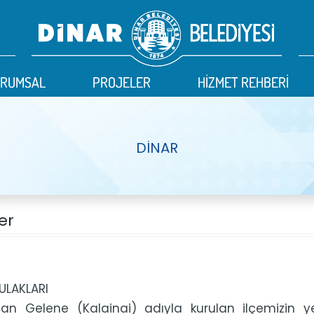
URUMSAL
URUMSAL
PROJELER
PROJELER
HİZMET REHBERİ
HİZMET REHBERİ
DİNAR
er
ULAKLARI
lan Gelene (Kalainai) adıyla kurulan ilçemizin y