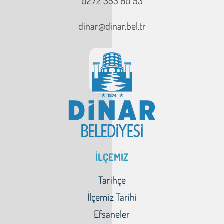
0272 353 60 53
dinar@dinar.bel.tr
İLÇEMİZ
Tarihçe
İlçemiz Tarihi
Efsaneler