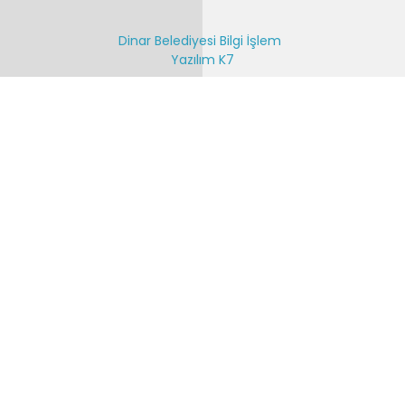
Dinar Belediyesi Bilgi İşlem
Yazılım K7