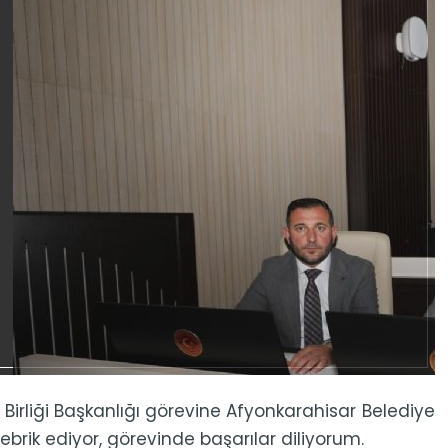
Birliği Başkanlığı görevine Afyonkarahisar Belediye
tebrik ediyor, görevinde başarılar diliyorum.