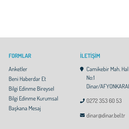
FORMLAR
İLETİŞİM
Anketler
Camikebir Mah. Hal
No:1
Beni Haberdar Et
Dinar/AFYONKARA
Bilgi Edinme Bireysel
Bilgi Edinme Kurumsal
0272 353 60 53
Başkana Mesaj
dinar@dinar.bel.tr