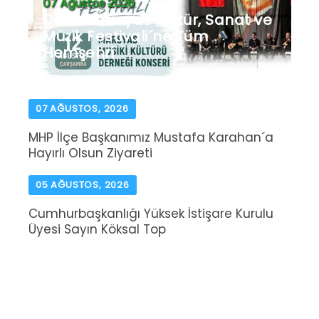
07 Ağustos 2026
Dinar Marsyas Kültür, Sanat ve
Müzik Festivali´ne Tüm
Hemşehri
07 AĞUSTOS, 2026
MHP İlçe Başkanımız Mustafa Karahan´a
Hayırlı Olsun Ziyareti
05 AĞUSTOS, 2026
Cumhurbaşkanlığı Yüksek İstişare Kurulu
Üyesi Sayın Köksal Top