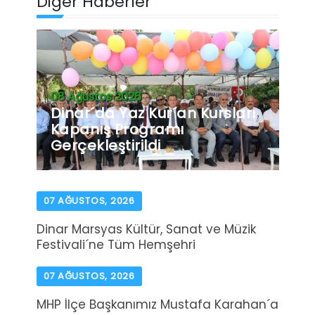
Diğer Haberler
08 Ağustos 2026
Dinar´da Yaz Kur´an Kursları
Kapanış Programı
Gerçekleştirildi
07 AĞUSTOS, 2026
Dinar Marsyas Kültür, Sanat ve Müzik
Festivali´ne Tüm Hemşehri
07 AĞUSTOS, 2026
MHP İlçe Başkanımız Mustafa Karahan´a