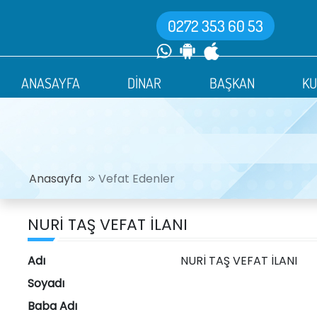
0272 353 60 53
ANASAYFA
DİNAR
BAŞKAN
K
Anasayfa
Vefat Edenler
NURİ TAŞ VEFAT İLANI
Adı
NURİ TAŞ VEFAT İLANI
Soyadı
Baba Adı