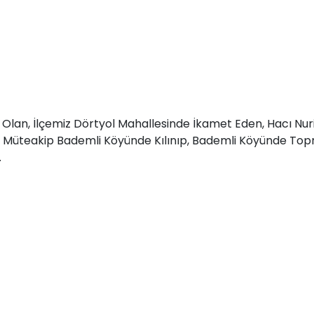
Olan, İlçemiz Dörtyol Mahallesinde İkamet Eden, Hacı N
üteakip Bademli Köyünde Kılınıp, Bademli Köyünde Topr
.