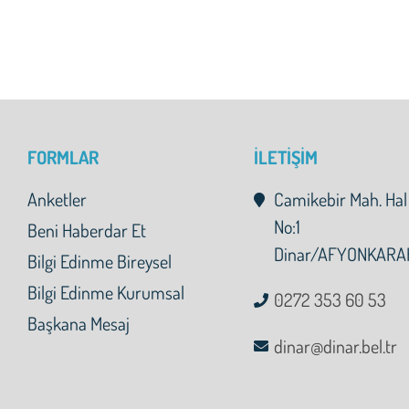
FORMLAR
İLETİŞİM
Anketler
Camikebir Mah. Hal
No:1
Beni Haberdar Et
Dinar/AFYONKARA
Bilgi Edinme Bireysel
Bilgi Edinme Kurumsal
0272 353 60 53
Başkana Mesaj
dinar@dinar.bel.tr